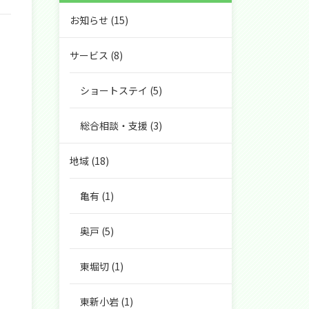
お知らせ
(15)
サービス
(8)
ショートステイ
(5)
総合相談・支援
(3)
地域
(18)
亀有
(1)
奥戸
(5)
東堀切
(1)
東新小岩
(1)