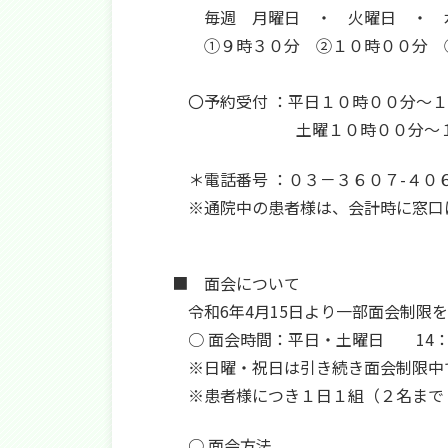
毎週 月曜日 ・ 火曜日 ・ 
①９時３０分 ②１０時００分 
〇予約受付 ：平日１０時００分～１
土曜１０時００分～１１
＊電話番号 ：０３－３６０７-４０
※通院中の患者様は、会計時に窓口
■ 面会について
令和6年4月15日より一部面会制限
○ 面会時間：平日・土曜日 14：0
※日曜・祝日は引き続き面会制限中
※患者様につき１日１組（２名まで
○ 面会方法