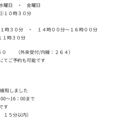
水曜日 ・ 金曜日
③１０時３０分
１時３０分 ・ １４時００分～１６時００分
時３０分
６０ （外来受付/内線：２６４）
にてご予約も可能です
を緩和しました
0～16：00まで
です
 １５分以内）