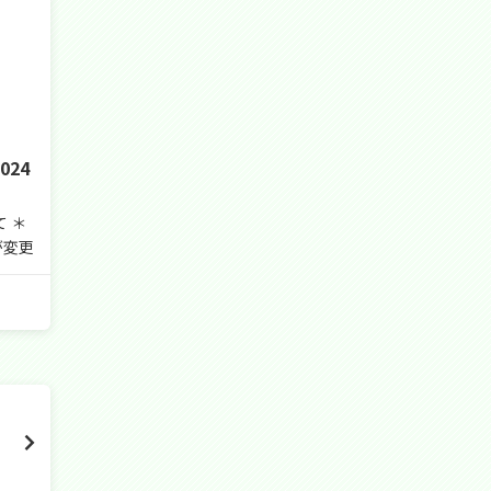
24
 ＊
が変更